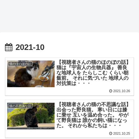
2021-10
【視聴者さんの猫のほのぼの話】
猫のほのぼの話
猫は『宇宙人の生物兵器』 善良
な地球人を たらしこむ くらい朝
飯前。 それに気づいた 地球人の
対抗策は・・・
2021.10.26
【視聴者さんの猫の不思議な話】
猫の不思議な話
出会った野良猫。 寒い日には膝
に乗せ 互いを温め合った。 やが
て野良猫は 誰かの飼い猫になっ
た。 それから私たちは・・・
2021.10.25