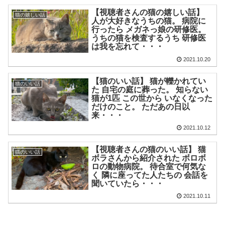
【視聴者さんの猫の嬉しい話】
猫の嬉しい話
人が大好きなうちの猫。 病院に
行ったら メガネっ娘の研修医。
うちの猫を検査するうち 研修医
は我を忘れて・・・
2021.10.20
【猫のいい話】 猫が轢かれてい
猫のいい話
た 自宅の庭に葬った。 知らない
猫が1匹 この世から いなくなった
だけのこと。 ただあの日以
来・・・
2021.10.12
【視聴者さんの猫のいい話】 猫
猫のいい話
ボラさんから紹介された ボロボ
ロの動物病院。 待合室で何気な
く 隣に座ってた人たちの 会話を
聞いていたら・・・
2021.10.11