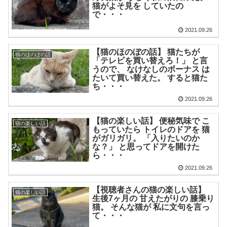
猫がよそ見を していたの
で・・・
2021.09.26
【猫のほのぼの話】 猫たちが
猫のほのぼの話
「テレビを買い替えろ！」 と言
うので、 なけなしのボーナス は
たいて買い替えた。 すると猫た
ち・・・
2021.09.26
【猫の楽しい話】 便秘気味で こ
猫の楽しい話
もっていたら トイレのドアを 猫
がガリガリ。 「入りたいのか
な？」 と思ってドアを開けた
ら・・・
2021.09.26
【視聴者さんの猫の楽しい話】
猫の楽しい話
生後7ヶ月の 甘えたがりの 膝乗り
猫。 そんな猫が 私に文句を言っ
て・・・