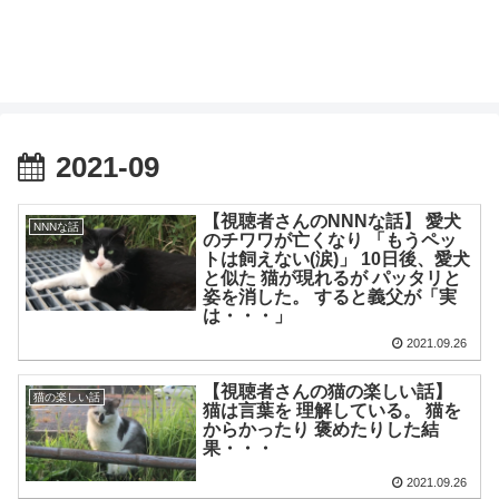
2021-09
【視聴者さんのNNNな話】 愛犬
NNNな話
のチワワが亡くなり 「もうペッ
トは飼えない(涙)」 10日後、愛犬
と似た 猫が現れるが パッタリと
姿を消した。 すると義父が「実
は・・・」
2021.09.26
【視聴者さんの猫の楽しい話】
猫の楽しい話
猫は言葉を 理解している。 猫を
からかったり 褒めたりした結
果・・・
2021.09.26