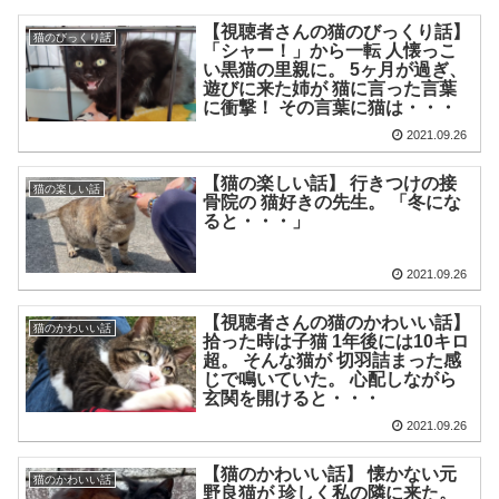
【視聴者さんの猫のびっくり話】
猫のびっくり話
「シャー！」から一転 人懐っこ
い黒猫の里親に。 5ヶ月が過ぎ、
遊びに来た姉が 猫に言った言葉
に衝撃！ その言葉に猫は・・・
2021.09.26
【猫の楽しい話】 行きつけの接
猫の楽しい話
骨院の 猫好きの先生。 「冬にな
ると・・・」
2021.09.26
【視聴者さんの猫のかわいい話】
猫のかわいい話
拾った時は子猫 1年後には10キロ
超。 そんな猫が 切羽詰まった感
じで鳴いていた。 心配しながら
玄関を開けると・・・
2021.09.26
【猫のかわいい話】 懐かない元
猫のかわいい話
野良猫が 珍しく私の隣に来た。