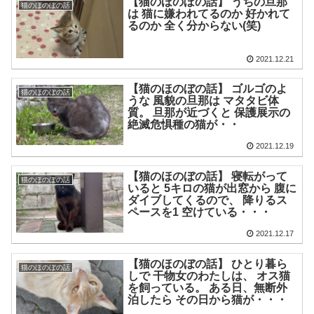
【猫のほのぼの話】 うちの旦那
猫のほのぼの話
は 猫に嫌われてるのか 好かれて
るのか 全く分からない(笑)
2021.12.21
【猫のほのぼの話】 ゴルゴのよ
猫のほのぼの話
うな 風貌の旦那は マタタビ体
質。 旦那が近づくと 保護展示の
絶滅危惧種の猫が・・
2021.12.19
【猫のほのぼの話】 寝転がって
猫のほのぼの話
いると 5キロの猫が出窓から 腹に
ダイブしてくるので、 降りるス
ペースを1 空けている・・・
2021.12.17
【猫のほのぼの話】 ひとり暮ら
猫のほのぼの話
しで 干物女のわたしは、 オス猫
を飼っている。 ある日、無断外
泊したら その日から猫が・・・