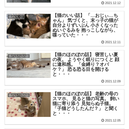
2021.12.12
【猫のいい話】 「…おじぃ…ち
猫のいい話
ゃん」 気づくと、末っ子の猫が
自分よりずいぶん 小さくなった
ぬいぐるみを 抱っこしながら、
喋っていた・・・
2021.12.11
【猫のほのぼの話】 寝苦しい夏
猫のほのぼの話
の夜。 ようやく眠りにつくと 顔
に違和感。 「金縛り？オバ
ケ？」 恐る恐る目を開ける
と・・・
2021.12.09
【猫のほのぼの話】 老齢の母の
猫のほのぼの話
スマホ、 見ると猫の写真。 飼い
猫に寄り添う 見知らぬ子猫。
「子猫どうしたんだ？」 と聞く
と・・・
2021.12.05