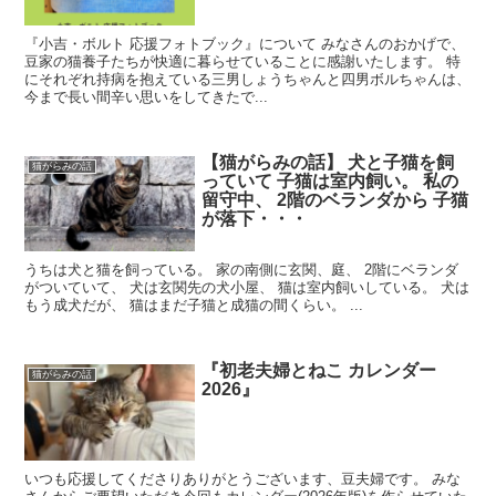
『小吉・ボルト 応援フォトブック』について みなさんのおかげで、
豆家の猫養子たちが快適に暮らせていることに感謝いたします。 特
にそれぞれ持病を抱えている三男しょうちゃんと四男ボルちゃんは、
今まで長い間辛い思いをしてきたで...
【猫がらみの話】 犬と子猫を飼
猫がらみの話
っていて 子猫は室内飼い。 私の
留守中、 2階のベランダから 子猫
が落下・・・
うちは犬と猫を飼っている。 家の南側に玄関、庭、 2階にベランダ
がついていて、 犬は玄関先の犬小屋、 猫は室内飼いしている。 犬は
もう成犬だが、 猫はまだ子猫と成猫の間くらい。 ...
『初老夫婦とねこ カレンダー
猫がらみの話
2026』
いつも応援してくださりありがとうございます、豆夫婦です。 みな