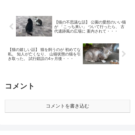
【猫の不思議な話】 公園の愛想のいい猫
が 「こっち来い」 ついて行ったら、 古
代遺跡風の広場に 案内されて・・・
【猫の嬉しい話】 猫を飼うのが 初めてな
私。 知人が亡くなり、 山猫状態の猫を引
き取った。 試行錯誤の4ヶ月後・・・
コメント
コメントを書き込む