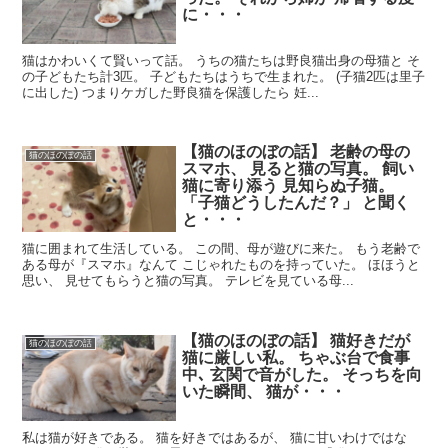
に・・・
猫はかわいくて賢いって話。 うちの猫たちは野良猫出身の母猫と そ
の子どもたち計3匹。 子どもたちはうちで生まれた。 (子猫2匹は里子
に出した) つまりケガした野良猫を保護したら 妊...
【猫のほのぼの話】 老齢の母の
猫のほのぼの話
スマホ、 見ると猫の写真。 飼い
猫に寄り添う 見知らぬ子猫。
「子猫どうしたんだ？」 と聞く
と・・・
猫に囲まれて生活している。 この間、母が遊びに来た。 もう老齢で
ある母が『スマホ』なんて こじゃれたものを持っていた。 ほほうと
思い、 見せてもらうと猫の写真。 テレビを見ている母...
【猫のほのぼの話】 猫好きだが
猫のほのぼの話
猫に厳しい私。 ちゃぶ台で食事
中､ 玄関で音がした。 そっちを向
いた瞬間、 猫が・・・
私は猫が好きである。 猫を好きではあるが、 猫に甘いわけではな