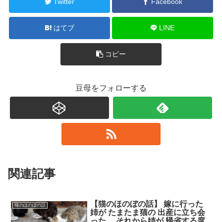
Twitter
Facebook
はてブ
LINE
コピー
豆母をフォローする
関連記事
【猫のほのぼの話】 嫁に行った
猫のほのぼの話
姉が たまたま猫の 出産に立ち会
った。 それから姉が 帰省する度