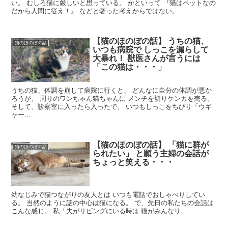
い。 むしろ猫に厳しいと思っている。 かといって 『猫はペットなの
だから人間に従え！』 などと奢った考えからではない。 ...
【猫のほのぼの話】 うちの猫、
猫のほのぼの話
いつも病院で しっこを漏らして
大暴れ！ 獣医さんが言うには
「この猫は・・・」
うちの猫、体調を崩して病院に行くと、 どんなに自分の体調が悪か
ろうが、 周りのワンちゃん猫ちゃんに メンチを切りケンカを売る。
そして、診察室に入ったら入ったで、 いつもしっこをちびり「ウギ
ャー...
【猫のほのぼの話】 「猫に群が
猫のほのぼの話
られたい」 と願う主婦の会話が
ちょっと笑える・・・
幼なじみで猫つながりの友人とは いつも電話でおしゃべりしてい
る。 当然のように話の中心は猫になる。 で、先日の私たちの会話は
こんな感じ。 私「夫がリビングにいる時は 猫がみんなリ...