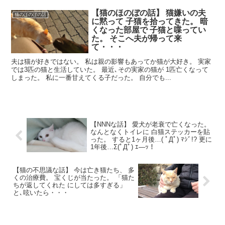
【猫のほのぼの話】 猫嫌いの夫
猫のほのぼの話
に黙って 子猫を拾ってきた。 暗
くなった部屋で 子猫と喋ってい
た。 そこへ夫が帰って来
て・・・
夫は猫が好きではない。 私は親の影響もあってか猫が大好き。 実家
では3匹の猫と生活していた。 最近､その実家の猫が 1匹亡くなって
しまった。 私に一番甘えてくる子だった。 自分でも...
【NNNな話】 愛犬が老衰で亡くなった。
なんとなくトイレに 白猫ステッカーを貼
った。 すると1ヶ月後…( ﾟДﾟ) ﾏｼﾞ!? 更に
1年後…Σ(ﾟДﾟ) ｴ―ｯ！
【猫の不思議な話】 今は亡き猫たち、 多
くの治療費。 宝くじが当たった。 「猫た
ちが返してくれた にしては多すぎる」
と､呟いたら・・・