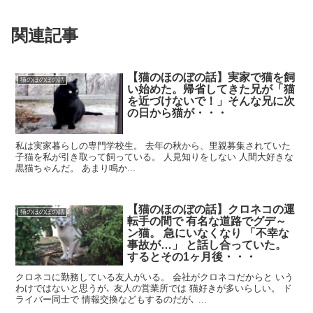
関連記事
【猫のほのぼの話】実家で猫を飼
猫のほのぼの話
い始めた。帰省してきた兄が「猫
を近づけないで！」そんな兄に次
の日から猫が・・・
私は実家暮らしの専門学校生。 去年の秋から、里親募集されていた
子猫を私が引き取って飼っている。 人見知りをしない 人間大好きな
黒猫ちゃんだ。 あまり鳴か...
【猫のほのぼの話】クロネコの運
猫のほのぼの話
転手の間で 有名な道路でグデ～
ン猫。 急にいなくなり 「不幸な
事故が…」 と話し合っていた。
するとその1ヶ月後・・・
クロネコに勤務している友人がいる。 会社がクロネコだからと いう
わけではないと思うが､ 友人の営業所では 猫好きが多いらしい。 ド
ライバー同士で 情報交換などもするのだが､ ...