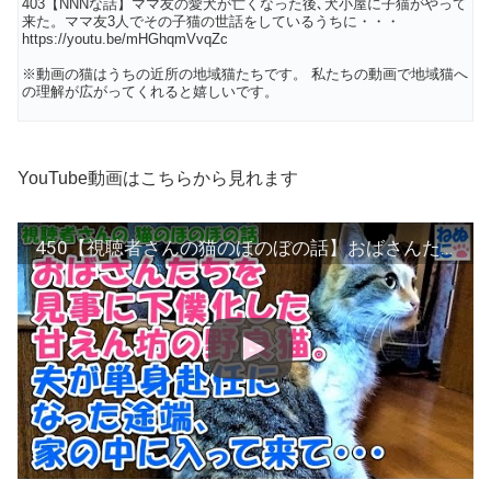
403【NNNな話】ママ友の愛犬が亡くなった後､犬小屋に子猫がやって
来た。ママ友3人でその子猫の世話をしているうちに・・・
https://youtu.be/mHGhqmVvqZc
※動画の猫はうちの近所の地域猫たちです。 私たちの動画で地域猫へ
の理解が広がってくれると嬉しいです。
YouTube動画はこちらから見れます
450【視聴者さんの猫のほのぼの話】おばさんたちを見事に下僕化した甘えん坊の野良猫。夫が単身赴任になった途端、家の中に入って来て・・・