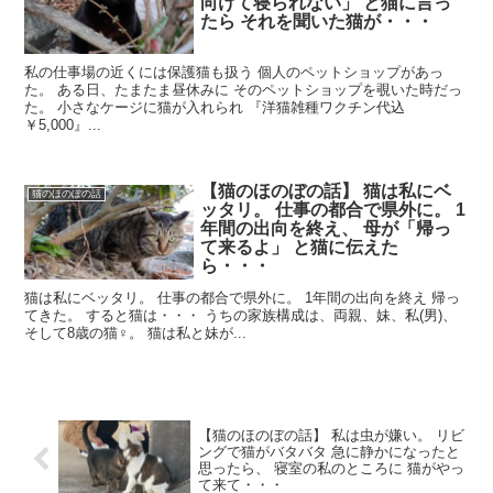
向けて寝られない」 と猫に言っ
たら それを聞いた猫が・・・
私の仕事場の近くには保護猫も扱う 個人のペットショップがあっ
た。 ある日、たまたま昼休みに そのペットショップを覗いた時だっ
た。 小さなケージに猫が入れられ 『洋猫雑種ワクチン代込
￥5,000』...
【猫のほのぼの話】 猫は私にベ
猫のほのぼの話
ッタリ。 仕事の都合で県外に。 1
年間の出向を終え、 母が「帰っ
て来るよ」 と猫に伝えた
ら・・・
猫は私にベッタリ。 仕事の都合で県外に。 1年間の出向を終え 帰っ
てきた。 すると猫は・・・ うちの家族構成は、両親、妹、私(男)、
そして8歳の猫♀。 猫は私と妹が...
【猫のほのぼの話】 私は虫が嫌い。 リビ
ングで猫がバタバタ 急に静かになったと
思ったら、 寝室の私のところに 猫がやっ
て来て・・・