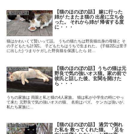
【猫のほのぼの話】 嫁に行った
猫のほのぼの話
姉が たまたま猫の 出産に立ち会
った。 それから姉が 帰省する度
に・・・
猫はかわいくて賢いって話。 うちの猫たちは野良猫出身の母猫と そ
の子どもたち計3匹。 子どもたちはうちで生まれた。 (子猫2匹は里子
に出した) つまりケガした野良猫を保護したら 妊...
【猫のほのぼの話】うちの猫は元
猫のほのぼの話
野良で気の強いオス猫。家の前で
彼氏と話した後、玄関を開けた
ら・・・
うちの家族は 両親と私と猫の4人家族。 猫は私が小学生の時にやっ
て来た 元野良で気の強いオスの猫、 名前はバズ。 ケンカは強いが、
私たち家族に...
【猫のほのぼの話】 過労で倒れ
猫のほのぼの話
た私を 救ってくれた猫。 「足を