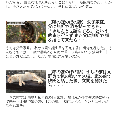
いだから、 善良な地球人をたらしこむくらい、 朝飯前なのだ。 しか
し、地球人だってバカじゃない。 それに気づいた企業...
【猫のほのぼの話】 父子家庭。
猫のほのぼの話
父に無断で 猫を拾ってきた。
「きちんと世話をする」 という
約束も守らず また父に無断で 猫
を拾って来たら・・・
うちは父子家庭。 私が３歳の誕生日を迎える前に 母は他界した。 そ
んなうちには、５歳の黒猫♂と４歳 の茶トラ猫♂がいる 猫同士、仲
は良い方だと思う。 ただ、黒猫は気が弱いのか、 ...
【猫のほのぼの話】うちの猫は元
猫のほのぼの話
野良で気の強いオス猫。家の前で
彼氏と話した後、玄関を開けた
ら・・・
うちの家族は 両親と私と猫の4人家族。 猫は私が小学生の時にやっ
て来た 元野良で気の強いオスの猫、 名前はバズ。 ケンカは強いが、
私たち家族に...