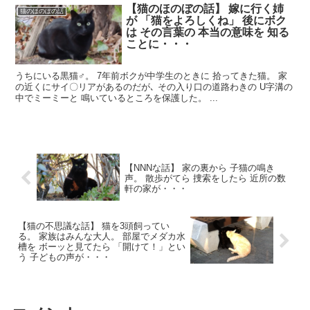
【猫のほのぼの話】 嫁に行く姉
猫のほのぼの話
が 「猫をよろしくね」 後にボク
は その言葉の 本当の意味を 知る
ことに・・・
うちにいる黒猫♂。 7年前ボクが中学生のときに 拾ってきた猫。 家
の近くにサイ〇リアがあるのだが､ その入り口の道路わきの U字溝の
中でミーミーと 鳴いているところを保護した。 ...
【NNNな話】 家の裏から 子猫の鳴き
声。 散歩がてら 捜索をしたら 近所の数
軒の家が・・・
【猫の不思議な話】 猫を3頭飼ってい
る。 家族はみんな大人。 部屋でメダカ水
槽を ボーッと見てたら 「開けて！」とい
う 子どもの声が・・・