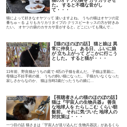
猫のオヤツの袋を カサカサさせ
た。 すると不穏な音がし
て・・・
猫によって好きなオヤツって 違いますよね。 うちの猫はオヤツの定
番ちゅ～る よりもカリカリタイプの クリスピーキッスの方が好きみ
たい。 オヤツの袋のカサカサ音がすると､ どこにいても飛んで...
【猫のほのぼの話】 猫と娘は 異
猫のほのぼの話
常に仲良し。 ある日、ふいに娘
が 立ち上がって どこかに行こう
とした。 すると猫が・・・
11年前、野良猫がうちの庭で 4匹の子猫を産んだ。 子猫は里親に、
母猫は不妊手術の後、 うちの飼い猫になった。 子猫がいなくなった
寂しさからなのか、 猫は当時2歳だったうちの娘に...
【視聴者さんの猫のほのぼの話】
猫のほのぼの話
猫は『宇宙人の生物兵器』 善良
な地球人を たらしこむ くらい朝
飯前。 それに気づいた 地球人の
対抗策は・・・
一つ目の話 猫さまは「宇宙人が送り込んだ 生物兵器説」があるくら