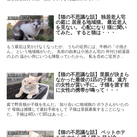
【猫の不思議な話】 独居老人宅
猫の不思議な話
の庭に 居座る地域猫。 最近老人
を見ない。 心配になり 猫に聞い
てみた。 すると猫は・・・
もう最近は見かけなくなったが、 うちの近所には、牛柄の「小池さ
ん」 という地域猫がいた。 名前の由来は小池さん宅の 外付け給湯器
の上の 温かい所にいつも陣取っていたから。 私を含めご近所さ...
【猫の不思議な話】里親が決まら
猫の不思議な話
なかった最後の1匹の子猫。遠方
の女性が貰い手に。子猫を渡す前
に女性の携帯が鳴って・・・
庭で野良猫が子猫を生んだ。 知り合いに地域猫の ボラさんがいたの
で 母猫は捕獲して避妊手術をして 子猫は里親募集することになっ
た。 子猫は4匹いて3匹はあっと...
【猫の不思議な話】 ペットホテ
猫の不思議な話