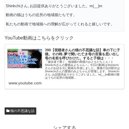
Shinkchiさん､お話提供ありがとうございました。m(__)m
動画の猫はうちの近所の地域猫たちです。
私たちの動画で地域猫への理解が広がってくれると嬉しいです。
YouTube動画はこちらをクリック
390【視聴者さんの猫の不思議な話】車の下に子
猫。その時､夢で聞いた亡き母の言葉を思い出し
母の名前を呼びかけた。すると子猫は・・・
『遊歩道で寛ぐ、地域猫の黒猫のおともだちくん♀と
Shinkchiさんの愛猫みよちゃん♂』今日の動画はShinkchi
さんのお話を元に動画を作成しました。最後の台詞部分は
Shinkchiさんの愛猫のみよちゃんが登場します。Shinkchi
さん､お話提供ありがとうございました。m(__)m動画の猫
はうちの近所の地域猫...
www.youtube.com
猫の不思議な話
シェアする