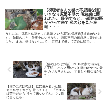
【視聴者さんの猫の不思議な話】
猫の不思議な話
いきなり原因不明の 倦怠感に襲
われた。 帰宅すると、 保護猫3匹
が やって来て 私の顔を見た途
端・・・
うちには、福花と幸花そして尋花 という3匹の保護猫(3姉妹)がいま
す。 先日のこと、仕事中にいきなり、 原因不明の倦怠感に襲われま
した。 まあ、熱はないし…で、 定時まで働いて普通に帰宅。 ...
【猫のほのぼの話】 2LDKの家で 猫が行
方不明。 ハッと思いつき 猫のオヤツの袋
を カサカサさせた。 すると不穏な音がし
て・・・
【猫のほのぼの話】 庭に住み着いた猫､
カエルやトカゲを 持ってくる。 「カエル
は苦手だから 持って来ないでね」 と､猫
に言ったら・・・