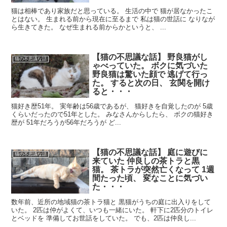
猫は相棒であり家族だと思っている。 生活の中で 猫が居なかったこ
とはない。 生まれる前から現在に至るまで 私は猫の世話に なりなが
ら生きてきた。 なぜ生まれる前からかというと、 ...
【猫の不思議な話】 野良猫がし
猫の不思議な話
ゃべっていた。 ボクに気づいた
野良猫は驚いた顔で 逃げて行っ
た。 すると次の日、 玄関を開け
ると・・・
猫好き歴51年。 実年齢は56歳であるが、 猫好きを自覚したのが 5歳
くらいだったので51年とした。 みなさんからしたら、 ボクの猫好き
歴が 51年だろうが56年だろうが ど...
【猫の不思議な話】 庭に遊びに
猫の不思議な話
来ていた 仲良しの茶トラと黒
猫。 茶トラが突然亡くなって 1週
間たった頃、 変なことに気づい
た・・・
数年前、近所の地域猫の茶トラ猫と 黒猫がうちの庭に出入りをして
いた。 2匹は仲がよくて、いつも一緒にいた。 軒下に2匹分のトイレ
とベッドを 準備してお世話をしていた。 でも、2匹は仲良し...