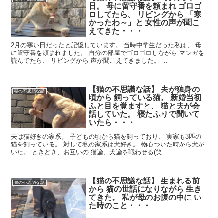
日。 母に留守番を頼まれ ゴロゴ
ロしてたら、 リビングから 「寒
かったわ～」と 女性の声が聞こ
えてきた・・・
2月の寒い日だったと記憶しています。 当時中学生だった私は、 母
に留守番を頼まれました。 自分の部屋でゴロゴロしながら マンガを
読んでたら、 リビングから 声が聞こえてきました。 ...
【猫の不思議な話】 夫が独身の
猫の不思議な話
頃から 飼っている猫。 新婚当初
ふと目を覚ますと、 猫と夫が会
話していた。 寝たふりで聞いて
いたら・・・
夫は猫好きの家系。 子どもの頃から猫を飼っており、 実家も3匹の
猫を飼っている。 対して私の家系は犬好き。 物心ついた時から犬が
いた。 ときどき、お互いの 猫論、犬論を戦わせる(笑...
【猫の不思議な話】 生まれる前
猫の不思議な話
から 猫の世話になりながら 生き
てきた。 私が母のお腹の中に い
た時のこと・・・