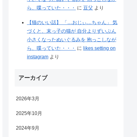
ら、喋っていた・・・
に
豆父
より
【猫のいい話】 「…おじぃ…ちゃん」 気
づくと、末っ子の猫が 自分よりずいぶん
小さくなったぬいぐるみを 抱っこしなが
ら、喋っていた・・・
に
likes setting on
instagram
より
アーカイブ
2026年3月
2025年10月
2024年9月