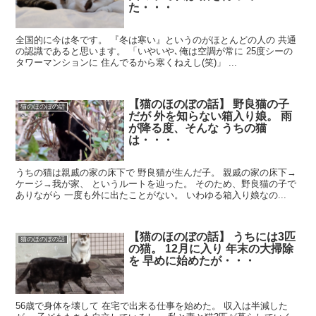
た・・・
全国的に今は冬です。 『冬は寒い』というのがほとんどの人の 共通
の認識であると思います。 「いやいや､俺は空調が常に 25度シーの
タワーマンションに 住んでるから寒くねえし(笑)」 ...
【猫のほのぼの話】 野良猫の子
猫のほのぼの話
だが 外を知らない箱入り娘。 雨
が降る度、そんな うちの猫
は・・・
うちの猫は親戚の家の床下で 野良猫が生んだ子。 親戚の家の床下→
ケージ→我が家、 というルートを辿った。 そのため、野良猫の子で
ありながら 一度も外に出たことがない。 いわゆる箱入り娘なの...
【猫のほのぼの話】 うちには3匹
猫のほのぼの話
の猫。 12月に入り 年末の大掃除
を 早めに始めたが・・・
56歳で身体を壊して 在宅で出来る仕事を始めた。 収入は半減した