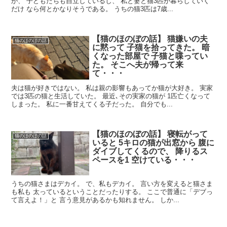
が、 子どもたちも自立しているし、 私と妻と猫3匹が暮らしていく
だけ なら何とかなりそうである。 うちの猫3匹は7歳...
【猫のほのぼの話】 猫嫌いの夫
猫のほのぼの話
に黙って 子猫を拾ってきた。 暗
くなった部屋で 子猫と喋ってい
た。 そこへ夫が帰って来
て・・・
夫は猫が好きではない。 私は親の影響もあってか猫が大好き。 実家
では3匹の猫と生活していた。 最近､その実家の猫が 1匹亡くなって
しまった。 私に一番甘えてくる子だった。 自分でも...
【猫のほのぼの話】 寝転がって
猫のほのぼの話
いると 5キロの猫が出窓から 腹に
ダイブしてくるので、 降りるス
ペースを1 空けている・・・
うちの猫さまはデカイ。 で、私もデカイ。 言い方を変えると猫さま
も私も 太っているということだったりする。 ここで普通に「デブっ
て言えよ！」と 言う意見があるかも知れません。 しか...