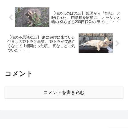
【猫のほのぼの話】 獣医から『怪獣』 と
呼ばれた、 凶暴猫を家猫に。 オッサンと
猫の 偽らざる200日戦争の 果てに・・・
【猫の不思議な話】 庭に遊びに来ていた
仲良しの茶トラと黒猫。 茶トラが突然亡
くなって 1週間たった頃、 変なことに気
づいた・・・
コメント
コメントを書き込む