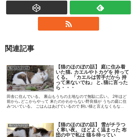
関連記事
【猫のほのぼの話】 庭に住み着
猫のほのぼの話
いた猫､ カエルやトカゲを 持って
くる。 「カエルは苦手だから 持
って来ないでね」 と､猫に言った
ら・・・
田舎に住んでいる。 裏山もうちの土地なので無駄に広い。 2年ほど
前から､どこからやって 来たのかわからない野良猫が うちの庭に住
みついている。 ごはんはあげているので 飼い猫と言えなくもな...
【猫のほのぼの話】 雪がチラつ
猫のほのぼの話
く寒い夜。 ほどよく温まった 布
団の中で私は 猫を待ってい