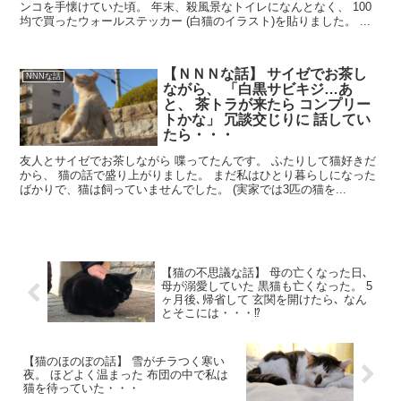
ンコを手懐けていた頃。 年末、殺風景なトイレになんとなく、 100
均で買ったウォールステッカー (白猫のイラスト)を貼りました。 ...
【ＮＮＮな話】 サイゼでお茶し
NNNな話
ながら、 「白黒サビキジ…あ
と、 茶トラが来たら コンプリー
トかな」 冗談交じりに 話してい
たら・・・
友人とサイゼでお茶しながら 喋ってたんです。 ふたりして猫好きだ
から、 猫の話で盛り上がりました。 まだ私はひとり暮らしになった
ばかりで、猫は飼っていませんでした。 (実家では3匹の猫を...
【猫の不思議な話】 母の亡くなった日､
母が溺愛していた 黒猫も亡くなった。 5
ヶ月後､帰省して 玄関を開けたら､ なん
とそこには・・・⁉
【猫のほのぼの話】 雪がチラつく寒い
夜。 ほどよく温まった 布団の中で私は
猫を待っていた・・・