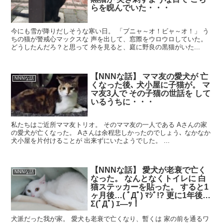
らを睨んでいた・・・
今にも雪が降りだしそうな寒い日。 「ブニャ～オ！ビャ～オ！」 う
ちの猫が警戒心マックスな 声を出して、窓際をウロウロしていた。
どうしたんだろ？と思って 外を見ると、庭に野良の黒猫がいた...
【NNNな話】 ママ友の愛犬が 亡
NNNな話
くなった後､ 犬小屋に子猫が。 マ
マ友3人で その子猫の世話を して
いるうちに・・・
私たちはご近所ママ友トリオ。 そのママ友の一人である Aさんの家
の愛犬が亡くなった。 Aさんは余程悲しかったのでしょう､ なかなか
犬小屋を片付けることが 出来ずにいたようでした。 ...
【NNNな話】 愛犬が老衰で亡く
NNNな話
なった。 なんとなくトイレに 白
猫ステッカーを貼った。 すると1
ヶ月後…( ﾟДﾟ) ﾏｼﾞ!? 更に1年後…
Σ(ﾟДﾟ) ｴ―ｯ！
犬派だった我が家。 愛犬も老衰で亡くなり、暫くは 家の前を通るワ