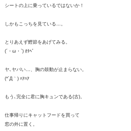
シートの上に乗っているではないか！
しかもこっちを見ている…。
とりあえず鰹節をあげてみる。
(´・ω・`) ｵﾀﾍﾞ
ヤ､ヤバい…、胸の鼓動が止まらない。
(*´Д｀) ﾊｱﾊｱ
もう､完全に君に胸キュンである(古)。
仕事帰りにキャットフードを買って
窓の外に置く。