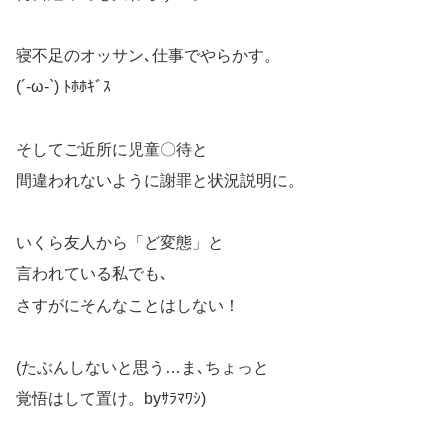
寝不足のオッサン､仕事でやらかす。
(´-ω-`) ﾄﾎﾎｷﾞｽ
そしてご近所に児童〇待と
間違われないように謝罪と状況説明に。
いくら友人から「ど変態」と
言われている私でも､
さすがにそんなことはしない！
(たぶんしないと思う…ま､ちょっと
覚悟はして置け。byｻﾗﾏﾜｼ)