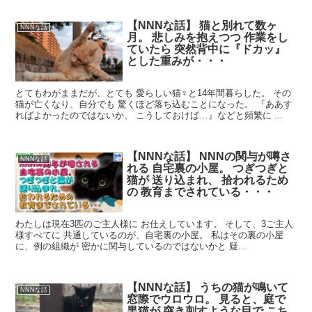
【NNNな話】 猫と別れて数ヶ
NNNな話
月。 悲しみを抱えつつ 作業をし
ていたら 突然背中に『ドカッ』
とした重みが・・・
とてもわがままだが、とても 愛らしい猫♀と14年間暮らした。 その
猫が亡くなり、自分でも 驚くほど落ち込むことになった。 『ああす
ればよかったのではないか、 こうしておけば…』などと頻繁に ...
【NNNな話】 NNNの関与が噂さ
NNNな話
れる 自宅裏の小屋。 つぎつぎと
猫が 送り込まれ、 拾われるため
の 教育までされている・・・
わたしは現在3匹のご主人様に お仕えしています。 そして、3ご主人
様すべてに 共通しているのが、自宅裏の小屋。 私はその裏の小屋
に、例の組織が 密かに関与しているのではないかと 疑...
【NNNな話】 うちの猫が鳴いて
NNNな話
窓際でウロウロ。 見ると、庭で
黒猫が 突き刺すような目で こち