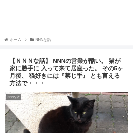
ホーム
NNNな話
【ＮＮＮな話】 NNNの営業が酷い。 猫が
家に勝手に 入って来て居座った。 その5ヶ
月後、 猫好きには『禁じ手』 とも言える
方法で・・・
NNNな話