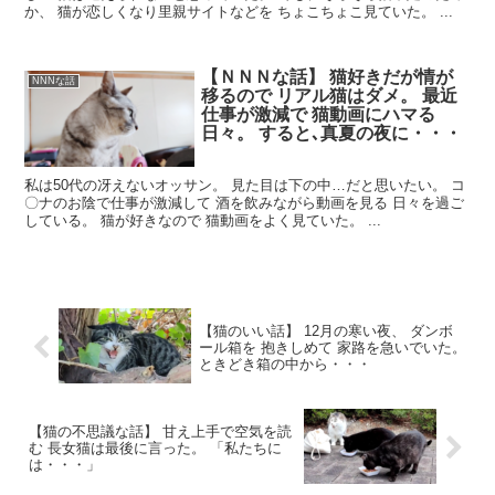
か、 猫が恋しくなり里親サイトなどを ちょこちょこ見ていた。 ...
【ＮＮＮな話】 猫好きだが情が
NNNな話
移るので リアル猫はダメ。 最近
仕事が激減で 猫動画にハマる
日々。 すると､真夏の夜に・・・
私は50代の冴えないオッサン。 見た目は下の中…だと思いたい。 コ
〇ナのお陰で仕事が激減して 酒を飲みながら動画を見る 日々を過ご
している。 猫が好きなので 猫動画をよく見ていた。 ...
【猫のいい話】 12月の寒い夜、 ダンボ
ール箱を 抱きしめて 家路を急いでいた。
ときどき箱の中から・・・
【猫の不思議な話】 甘え上手で空気を読
む 長女猫は最後に言った。 「私たちに
は・・・」