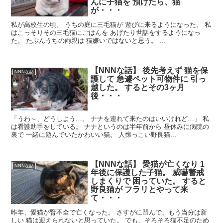
んに子猫を 預けたら、猫
が・・・
私が高校生の頃。 うちの庭に三毛猫が 遊びに来るようになった。 私
はこっそりその三毛猫にごはんを あげたり世話をするようになっ
た。 たぶんうちの両親は 猫嫌いではないと思う。 ...
【NNNな話】 後先考えず 猫を保
NNNな話
護して 急遽ペット可物件に 引っ
越した。 するとその3ヶ月
後・・・
「うわ～、どうしよう…。 ナナを連れて来たのはいいけれど…」 私
は看護助手をしている。 ナナというのは半年前から 昼休みに病院の
裏で 一緒に遊んでいたかわいい猫。 人懐っこい野良猫...
【NNNな話】 愛猫が亡くなり 1
NNNな話
年後に保護した子猫。 威嚇警戒
しまくりで 困っていた。 すると
野良猫が フラリとやって来
て・・・
昨年、愛猫が腎不全で亡くなった。 さすがに凹んで、もう当分は新
しい 猫は迎えられないと思っていた。 でも、そろそろ猫不足のため