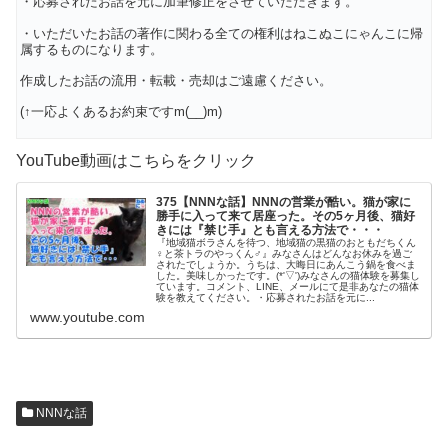
・応募されたお話を元に加筆修正をさせていただきます。
・いただいたお話の著作に関わる全ての権利はねこぬこにゃんこに帰
属するものになります。
作成したお話の流用・転載・売却はご遠慮ください。
(↑一応よくあるお約束ですm(__)m)
YouTube動画はこちらをクリック
375【NNNな話】NNNの営業が酷い。猫が家に
勝手に入って来て居座った。その5ヶ月後、猫好
きには『禁じ手』とも言える方法で・・・
『地域猫ボラさんを待つ、地域猫の黒猫のおともだちくん
♀と茶トラのやっくん♂』みなさんはどんなお休みを過ご
されたでしょうか。うちは、大晦日にあんこう鍋を食べま
した。美味しかったです。(*'▽')みなさんの猫体験を募集し
ています。コメント、LINE、メールにて是非あなたの猫体
験を教えてください。・応募されたお話を元に...
www.youtube.com
NNNな話