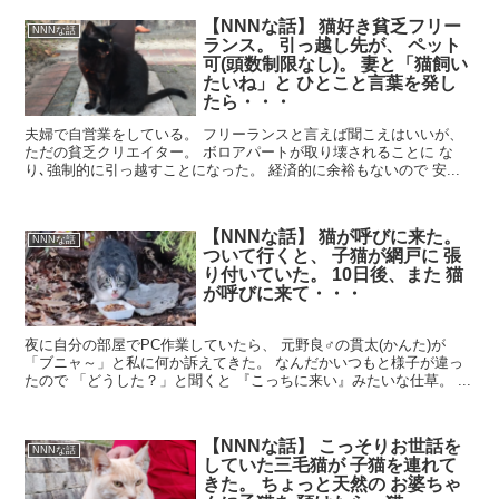
【NNNな話】 猫好き貧乏フリー
NNNな話
ランス。 引っ越し先が、 ペット
可(頭数制限なし)。 妻と「猫飼い
たいね」と ひとこと言葉を発し
たら・・・
夫婦で自営業をしている。 フリーランスと言えば聞こえはいいが、
ただの貧乏クリエイター。 ボロアパートが取り壊されることに な
り､強制的に引っ越すことになった。 経済的に余裕もないので 安...
【NNNな話】 猫が呼びに来た。
NNNな話
ついて行くと、 子猫が網戸に 張
り付いていた。 10日後、また 猫
が呼びに来て・・・
夜に自分の部屋でPC作業していたら、 元野良♂の貫太(かんた)が
「ブニャ～」と私に何か訴えてきた。 なんだかいつもと様子が違っ
たので 「どうした？」と聞くと 『こっちに来い』みたいな仕草。 ...
【NNNな話】 こっそりお世話を
NNNな話
していた三毛猫が 子猫を連れて
きた。 ちょっと天然の お婆ちゃ