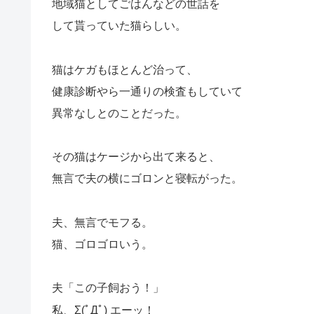
地域猫としてごはんなどの世話を
して貰っていた猫らしい。
猫はケガもほとんど治って、
健康診断やら一通りの検査もしていて
異常なしとのことだった。
その猫はケージから出て来ると、
無言で夫の横にゴロンと寝転がった。
夫、無言でモフる。
猫、ゴロゴロいう。
夫「この子飼おう！」
私、Σ(ﾟДﾟ) エーッ！