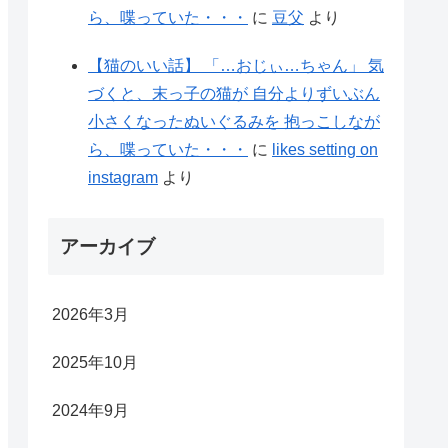
ら、喋っていた・・・
に
豆父
より
【猫のいい話】 「…おじぃ…ちゃん」 気
づくと、末っ子の猫が 自分よりずいぶん
小さくなったぬいぐるみを 抱っこしなが
ら、喋っていた・・・
に
likes setting on
instagram
より
アーカイブ
2026年3月
2025年10月
2024年9月