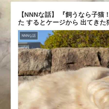
【NNNな話】 『飼うなら子猫
た するとケージから 出てきた
NNNな話