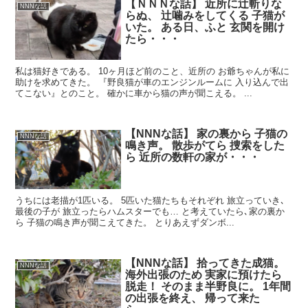
【ＮＮＮな話】 近所に辻斬りな
NNNな話
らぬ、 辻噛みをしてくる 子猫が
いた。 ある日、ふと 玄関を開け
たら・・・
私は猫好きである。 10ヶ月ほど前のこと、近所の お爺ちゃんが私に
助けを求めてきた。 『野良猫が車のエンジンルームに 入り込んで出
てこない』とのこと。 確かに車から猫の声が聞こえる。 ...
【NNNな話】 家の裏から 子猫の
NNNな話
鳴き声。 散歩がてら 捜索をした
ら 近所の数軒の家が・・・
うちには老描が1匹いる。 5匹いた猫たちもそれぞれ 旅立っていき､
最後の子が 旅立ったらハムスターでも… と考えていたら､家の裏か
ら 子猫の鳴き声が聞こえてきた。 とりあえずダンボ...
【NNNな話】 拾ってきた成猫。
NNNな話
海外出張のため 実家に預けたら
脱走！ そのまま半野良に。 1年間
の出張を終え、 帰って来た