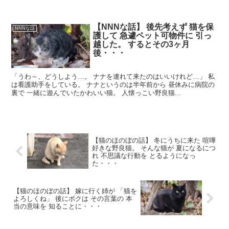
【NNNな話】 後先考えず 猫を保
NNNな話
護して 急遽ペット可物件に 引っ
越した。 するとその3ヶ月
後・・・
「うわ～、どうしよう…。 ナナを連れて来たのはいいけれど…」 私
は看護助手をしている。 ナナというのは半年前から 昼休みに病院の
裏で 一緒に遊んでいたかわいい猫。 人懐っこい野良猫...
【猫のほのぼの話】 冬にうちに来た 喧嘩
好きな野良猫。 そんな猫が 夏になるにつ
れ 不思議な行動を とるようになっ
た・・・
【猫のほのぼの話】 嫁に行く姉が 「猫を
よろしくね」 後にボクは その言葉の 本
当の意味を 知ることに・・・