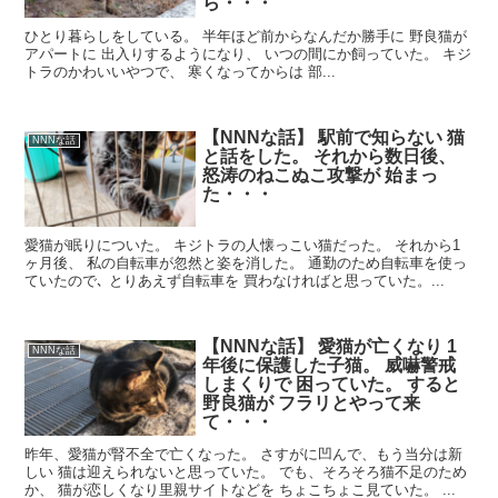
ら・・・
ひとり暮らしをしている。 半年ほど前からなんだか勝手に 野良猫が
アパートに 出入りするようになり、 いつの間にか飼っていた。 キジ
トラのかわいいやつで、 寒くなってからは 部...
【NNNな話】 駅前で知らない 猫
NNNな話
と話をした。 それから数日後、
怒涛のねこぬこ攻撃が 始まっ
た・・・
愛猫が眠りについた。 キジトラの人懐っこい猫だった。 それから1
ヶ月後、 私の自転車が忽然と姿を消した。 通勤のため自転車を使っ
ていたので､ とりあえず自転車を 買わなければと思っていた。...
【NNNな話】 愛猫が亡くなり 1
NNNな話
年後に保護した子猫。 威嚇警戒
しまくりで 困っていた。 すると
野良猫が フラリとやって来
て・・・
昨年、愛猫が腎不全で亡くなった。 さすがに凹んで、もう当分は新
しい 猫は迎えられないと思っていた。 でも、そろそろ猫不足のため
か、 猫が恋しくなり里親サイトなどを ちょこちょこ見ていた。 ...