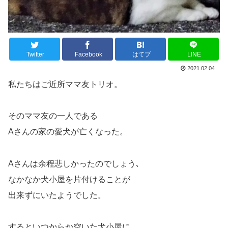
Twitter
Facebook
はてブ
LINE
2021.02.04
私たちはご近所ママ友トリオ。
そのママ友の一人である
Aさんの家の愛犬が亡くなった。
Aさんは余程悲しかったのでしょう､
なかなか犬小屋を片付けることが
出来ずにいたようでした。
するといつからか空いた犬小屋に、