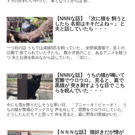
トラのかわいいやつで、 寒くなってからは 部...
【NNNな話】 「次に猫を 飼うと
NNNな話
したら 名前はキキだよね～」 と
夫と話していたら・・・
一つ目の話 うちでは成猫5匹を飼っていた。 全部保護猫で、近くの
公園で 捨てられていた子たち。 数か月前のこと、あるアニメを観つ
つ 夫とお酒を飲みながら話していた。 「次に...
【NNNな話】 うちの猫が鳴いて
NNNな話
窓際でウロウロ。 見ると、庭で
黒猫が 突き刺すような目で こち
らを睨んでいた・・・
今にも雪が降りだしそうな寒い日。 「ブニャ～オ！ビャ～オ！」 う
ちの猫が警戒心マックスな 声を出して、窓際をウロウロしていた。
どうしたんだろ？と思って 外を見ると、庭に野良の黒猫がいた...
【ＮＮＮな話】 猫好きだが情が
NNNな話