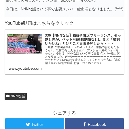
猫のちょんちょん♂、アメショー風のショーちゃん♂』
今日は、NNNな話という事で主要メンバー総出演となりました。(*^^*)
YouTube動画はこちらをクリック
336【NNNな話】猫好き貧乏フリーランス。引っ
越し先が、ペット可(頭数制限なし)。妻と「猫飼
いたいね」とひとこと言葉を発したら・・・
『順番に地域猫の茶トラのやっくん♂、黒猫のおともだち
くん♀、黒猫のちょんちょん♂、アメショー風のショーち
ゃん♂』今日は、NNNな話という事で主要メンバー総出演
となりました。(*^^*)ーーーーーーーーーーーーーーーーー
ーーただいまLINEの友達追加をしてくださった方に『未公
開【猫のほのぼの話】付き、ねこぬこにゃん...
www.youtube.com
NNNな話
シェアする
Twitter
Facebook