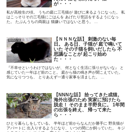
が・・・
私が高校生の頃。 うちの庭に三毛猫が 遊びに来るようになった。 私
はこっそりその三毛猫にごはんを あげたり世話をするようになっ
た。 たぶんうちの両親は 猫嫌いではないと思う。 ...
【ＮＮＮな話】 刺激のない毎
NNNな話
日。 ある日、子猫が 庭で鳴いて
いた その子猫を飼いだしたら 不
思議なことが 起こり始め
た・・・
『不幸せというわけではないが、 何となく生活に張りがないな』 と
感じていた一年ほど前のこと。 庭から猫の鳴き声が聞こえていた。
気になりつつも、 とりあえず一通り家事を済ました。 ...
【NNNな話】 拾ってきた成猫。
NNNな話
海外出張のため 実家に預けたら
脱走！ そのまま半野良に。 1年間
の出張を終え、 帰って来た
ら・・・
ひとり暮らしをしている。 半年ほど前からなんだか勝手に 野良猫が
アパートに 出入りするようになり、 いつの間にか飼っていた。 キジ