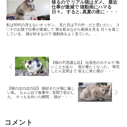
移るので リアル猫はダメ。 最近
仕事が激減で 猫動画にハマる
日々。 すると､真夏の夜に・・・
私は50代の冴えないオッサン。 見た目は下の中…だと思いたい。 コ
〇ナのお陰で仕事が激減して 酒を飲みながら動画を見る 日々を過ご
している。 猫が好きなので 猫動画をよく見ていた。 ...
【猫の不思議な話】 出張先のホテルで 怖
いことがあり、 肩が重たくなった。 帰宅
したら玄関まで 迎えに来た猫が・・・
【猫のほのぼの話】 猫好きだが猫に厳し
い私。 ちゃぶ台で食事中､ 玄関で音がし
た。 そっちを向いた瞬間、 猫が・・・
コメント