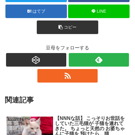
はてブ
LINE
コピー
豆母をフォローする
関連記事
【NNNな話】 こっそりお世話を
NNNな話
していた三毛猫が 子猫を連れて
きた。 ちょっと天然の お婆ちゃ
んに子猫を 預けたら、猫