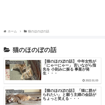
ホーム
猫のほのぼの話
猫のほのぼの話
【猫のほのぼの話】 中年女性が
猫のほのぼの話
「にゃーにゃー」 言いながら指
先を 小刻みに振る 事案が発
生・・・
2022.01.03
【猫のほのぼの話】 「猫に群が
猫のほのぼの話
られたい」 と願う主婦の会話が
ちょっと笑える・・・