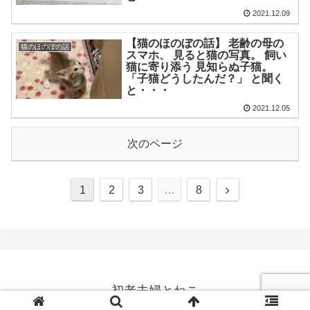
2021.12.09
【猫のほのぼの話】 老齢の母の
猫のほのぼの話
スマホ、 見ると猫の写真。 飼い
猫に寄り添う 見知らぬ子猫。
「子猫どうしたんだ？」 と聞く
と・・・
2021.12.05
次のページ
1
2
3
…
8
初老夫婦とねこ