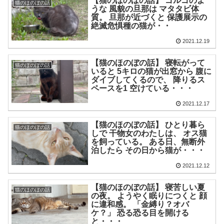
【猫のほのぼの話】 ゴルゴのよ
猫のほのぼの話
うな 風貌の旦那は マタタビ体
質。 旦那が近づくと 保護展示の
絶滅危惧種の猫が・・
2021.12.19
【猫のほのぼの話】 寝転がって
猫のほのぼの話
いると 5キロの猫が出窓から 腹に
ダイブしてくるので、 降りるス
ペースを1 空けている・・・
2021.12.17
【猫のほのぼの話】 ひとり暮ら
猫のほのぼの話
しで 干物女のわたしは、 オス猫
を飼っている。 ある日、無断外
泊したら その日から猫が・・・
2021.12.12
【猫のほのぼの話】 寝苦しい夏
猫のほのぼの話
の夜。 ようやく眠りにつくと 顔
に違和感。 「金縛り？オバ
ケ？」 恐る恐る目を開ける
と・・・