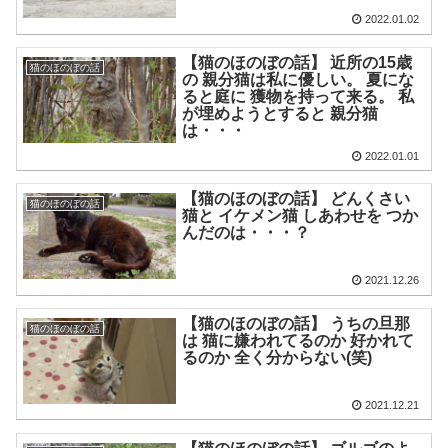
2022.01.02
【猫のほのぼの話】 近所の15歳
猫のほのぼの話
の 親分猫は私に優しい。 夏にな
ると庭に 獲物を持って来る。 私
が埋めようとすると 親分猫
は・・・
2022.01.01
【猫のほのぼの話】 どんくさい
猫のほのぼの話
猫と イケメン猫 しあわせを つか
んだのは・・・？
2021.12.26
【猫のほのぼの話】 うちの旦那
猫のほのぼの話
は 猫に嫌われてるのか 好かれて
るのか 全く分からない(笑)
2021.12.21