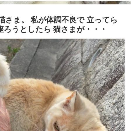
しい猫さま。 私が体調不良で 立ってら
座ろうとしたら 猫さまが・・・