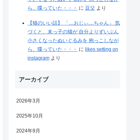
ら、喋っていた・・・
に
豆父
より
【猫のいい話】 「…おじぃ…ちゃん」 気
づくと、末っ子の猫が 自分よりずいぶん
小さくなったぬいぐるみを 抱っこしなが
ら、喋っていた・・・
に
likes setting on
instagram
より
アーカイブ
2026年3月
2025年10月
2024年9月