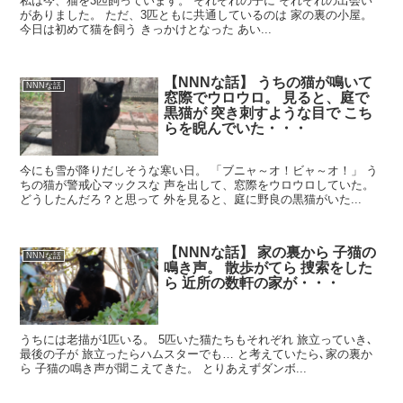
私は今、猫を3匹飼っています。 それぞれの子に それぞれの出会い
がありました。 ただ、3匹ともに共通しているのは 家の裏の小屋。
今日は初めて猫を飼う きっかけとなった あい...
【NNNな話】 うちの猫が鳴いて
NNNな話
窓際でウロウロ。 見ると、庭で
黒猫が 突き刺すような目で こち
らを睨んでいた・・・
今にも雪が降りだしそうな寒い日。 「ブニャ～オ！ビャ～オ！」 う
ちの猫が警戒心マックスな 声を出して、窓際をウロウロしていた。
どうしたんだろ？と思って 外を見ると、庭に野良の黒猫がいた...
【NNNな話】 家の裏から 子猫の
NNNな話
鳴き声。 散歩がてら 捜索をした
ら 近所の数軒の家が・・・
うちには老描が1匹いる。 5匹いた猫たちもそれぞれ 旅立っていき､
最後の子が 旅立ったらハムスターでも… と考えていたら､家の裏か
ら 子猫の鳴き声が聞こえてきた。 とりあえずダンボ...