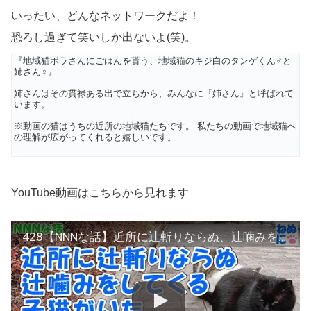
いったい、どんなネットワークだよ！
恐ろし過ぎて笑いしか出ないよ(笑)。
『地域猫ボラさんにごはんを貰う、地域猫のキジ白のタンゲくん♂と
姉さん♀』
姉さんはその貫禄ある出で立ちから、みんなに『姉さん』と呼ばれて
います。
※動画の猫はうちの近所の地域猫たちです。 私たちの動画で地域猫へ
の理解が広がってくれると嬉しいです。
YouTube動画はこちらから見れます
428【NNNな話】近所に辻斬りならぬ、辻噛みをしてくる子猫がいた。ある日、ふと玄関を開けたら・・・