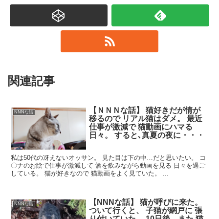
関連記事
【ＮＮＮな話】 猫好きだが情が
NNNな話
移るので リアル猫はダメ。 最近
仕事が激減で 猫動画にハマる
日々。 すると､真夏の夜に・・・
私は50代の冴えないオッサン。 見た目は下の中…だと思いたい。 コ
〇ナのお陰で仕事が激減して 酒を飲みながら動画を見る 日々を過ご
している。 猫が好きなので 猫動画をよく見ていた。 ...
【NNNな話】 猫が呼びに来た。
NNNな話
ついて行くと、 子猫が網戸に 張
り付いていた。 10日後、また 猫