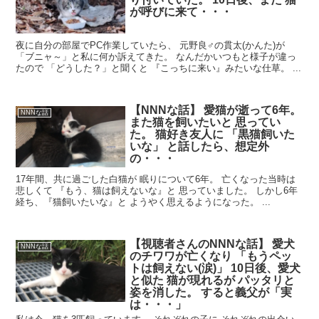
が呼びに来て・・・
夜に自分の部屋でPC作業していたら、 元野良♂の貫太(かんた)が
「ブニャ～」と私に何か訴えてきた。 なんだかいつもと様子が違っ
たので 「どうした？」と聞くと 『こっちに来い』みたいな仕草。 ...
【NNNな話】 愛猫が逝って6年。
NNNな話
また猫を飼いたいと 思ってい
た。 猫好き友人に 「黒猫飼いた
いな」 と話したら、想定外
の・・・
17年間、共に過ごした白猫が 眠りについて6年。 亡くなった当時は
悲しくて 『もう、猫は飼えないな』と 思っていました。 しかし6年
経ち、『猫飼いたいな』と ようやく思えるようになった。 ...
【視聴者さんのNNNな話】 愛犬
NNNな話
のチワワが亡くなり 「もうペッ
トは飼えない(涙)」 10日後、愛犬
と似た 猫が現れるが パッタリと
姿を消した。 すると義父が「実
は・・・」