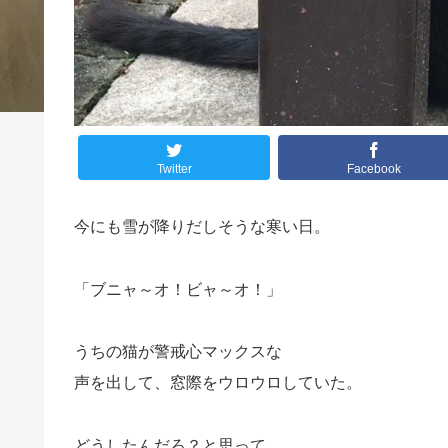
Twitter
Facebook
今にも雪が降りだしそうな寒い日。
「ブニャ～オ！ビャ～オ！」
うちの猫が警戒心マックスな
声を出して、窓際をウロウロしていた。
どうしたんだろ？と思って