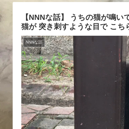
【NNNな話】 うちの猫が鳴い
猫が 突き刺すような目で こ
NNNな話