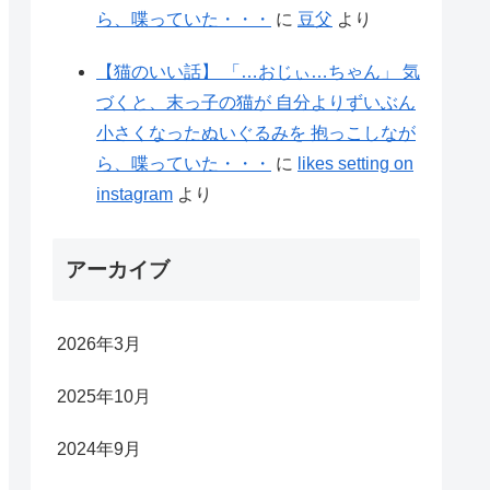
ら、喋っていた・・・
に
豆父
より
【猫のいい話】 「…おじぃ…ちゃん」 気
づくと、末っ子の猫が 自分よりずいぶん
小さくなったぬいぐるみを 抱っこしなが
ら、喋っていた・・・
に
likes setting on
instagram
より
アーカイブ
2026年3月
2025年10月
2024年9月