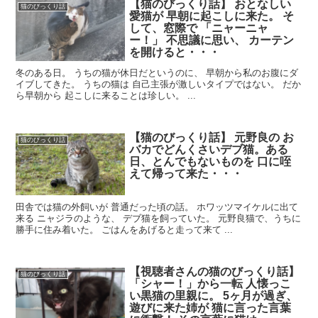
【猫のびっくり話】 おとなしい
猫のびっくり話
愛猫が 早朝に起こしに来た。 そ
して、窓際で 「ニャーニャ
ー！」 不思議に思い、 カーテン
を開けると・・・
冬のある日。 うちの猫が休日だというのに、 早朝から私のお腹にダ
イブしてきた。 うちの猫は 自己主張が激しいタイプではない。 だか
ら早朝から 起こしに来ることは珍しい。 ...
【猫のびっくり話】 元野良の お
猫のびっくり話
バカでどんくさいデブ猫。ある
日、とんでもないものを 口に咥
えて帰って来た・・・
田舎では猫の外飼いが 普通だった頃の話。 ホワッツマイケルに出て
来る ニャジラのような、 デブ猫を飼っていた。 元野良猫で、うちに
勝手に住み着いた。 ごはんをあげると走って来て ...
【視聴者さんの猫のびっくり話】
猫のびっくり話
「シャー！」から一転 人懐っこ
い黒猫の里親に。 5ヶ月が過ぎ、
遊びに来た姉が 猫に言った言葉