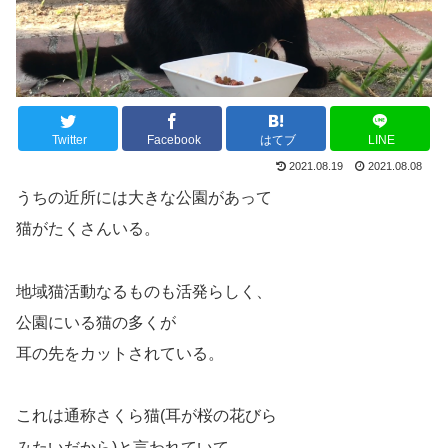
Twitter
Facebook
はてブ
LINE
2021.08.19
2021.08.08
うちの近所には大きな公園があって
猫がたくさんいる。
地域猫活動なるものも活発らしく、
公園にいる猫の多くが
耳の先をカットされている。
これは通称さくら猫(耳が桜の花びら
みたいだから)と言われていて、