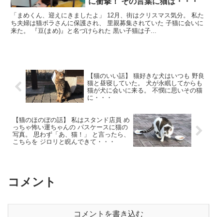
に衝撃！ その言葉に猫は・・・
「まめくん、迎えにきましたよ」 12月、街はクリスマス気分。 私た
ち夫婦は猫ボラさんに保護され、 里親募集されていた 子猫に会いに
来た。 『豆(まめ)』と名づけられた 黒い子猫は子...
【猫のいい話】 猫好きな犬はいつも 野良
猫と昼寝していた。 犬が永眠してからも
猫が犬に会いに来る。 不憫に思いその猫
に・・・
【猫のほのぼの話】 私はスタンド店員 め
っちゃ怖い運ちゃんの パスケースに猫の
写真。 思わず「あ、猫！」 と言ったら、
こちらを ジロリと睨んできて・・・
コメント
コメントを書き込む