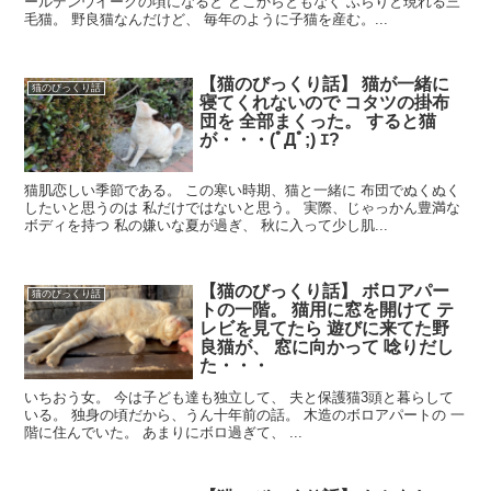
ールデンウイークの頃になると どこからともなく ふらりと現れる三
毛猫。 野良猫なんだけど、 毎年のように子猫を産む。...
【猫のびっくり話】 猫が一緒に
猫のびっくり話
寝てくれないので コタツの掛布
団を 全部まくった。 すると猫
が・・・(ﾟДﾟ;) ｴ?
猫肌恋しい季節である。 この寒い時期、猫と一緒に 布団でぬくぬく
したいと思うのは 私だけではないと思う。 実際、じゃっかん豊満な
ボディを持つ 私の嫌いな夏が過ぎ、 秋に入って少し肌...
【猫のびっくり話】 ボロアパー
猫のびっくり話
トの一階。 猫用に窓を開けて テ
レビを見てたら 遊びに来てた野
良猫が、 窓に向かって 唸りだし
た・・・
いちおう女。 今は子ども達も独立して、 夫と保護猫3頭と暮らして
いる。 独身の頃だから、うん十年前の話。 木造のボロアパートの 一
階に住んでいた。 あまりにボロ過ぎて、 ...