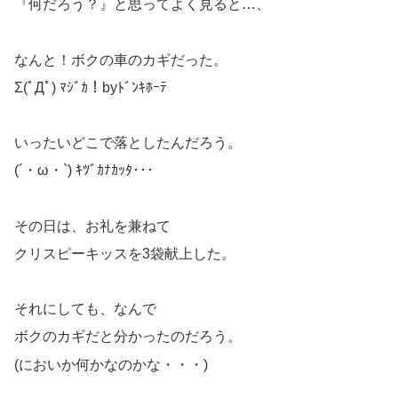
『何だろう？』と思ってよく見ると…、
なんと！ボクの車のカギだった。
Σ(ﾟДﾟ) ﾏｼﾞｶ！byﾄﾞﾝｷﾎｰﾃ
いったいどこで落としたんだろう。
(´・ω・`) ｷﾂﾞｶﾅｶｯﾀ･･･
その日は、お礼を兼ねて
クリスピーキッスを3袋献上した。
それにしても、なんで
ボクのカギだと分かったのだろう。
(においか何かなのかな・・・)