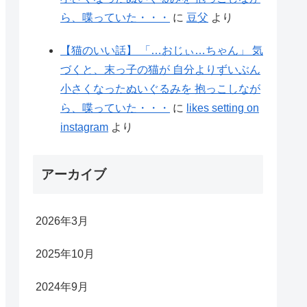
ら、喋っていた・・・
に
豆父
より
【猫のいい話】 「…おじぃ…ちゃん」 気
づくと、末っ子の猫が 自分よりずいぶん
小さくなったぬいぐるみを 抱っこしなが
ら、喋っていた・・・
に
likes setting on
instagram
より
アーカイブ
2026年3月
2025年10月
2024年9月