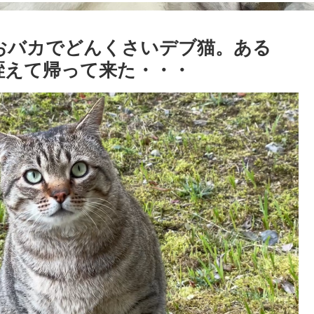
 おバカでどんくさいデブ猫。ある
咥えて帰って来た・・・